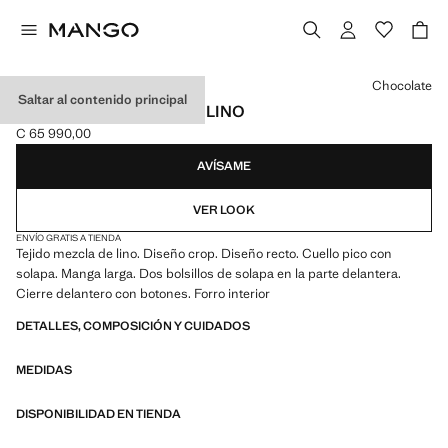
Selecciona un color
Chocolate
Saltar al contenido principal
BLAZER CROP MEZCLA LINO
C 65 990,00
Precio actual [C 65 990,00 ]
AVÍSAME
VER LOOK
ENVÍO GRATIS A TIENDA
Tejido mezcla de lino. Diseño crop. Diseño recto. Cuello pico con
solapa. Manga larga. Dos bolsillos de solapa en la parte delantera.
Cierre delantero con botones. Forro interior
DETALLES, COMPOSICIÓN Y CUIDADOS
MEDIDAS
DISPONIBILIDAD EN TIENDA