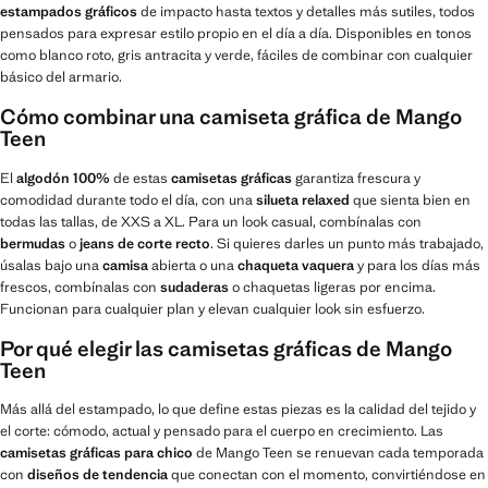
estampados gráficos
de impacto hasta textos y detalles más sutiles, todos
pensados para expresar estilo propio en el día a día. Disponibles en tonos
como blanco roto, gris antracita y verde, fáciles de combinar con cualquier
básico del armario.
Cómo combinar una camiseta gráfica de Mango
Teen
El
algodón 100%
de estas
camisetas gráficas
garantiza frescura y
comodidad durante todo el día, con una
silueta relaxed
que sienta bien en
todas las tallas, de XXS a XL. Para un look casual, combínalas con
bermudas
o
jeans de corte recto
. Si quieres darles un punto más trabajado,
úsalas bajo una
camisa
abierta o una
chaqueta vaquera
y para los días más
frescos, combínalas con
sudaderas
o chaquetas ligeras por encima.
Funcionan para cualquier plan y elevan cualquier look sin esfuerzo.
Por qué elegir las camisetas gráficas de Mango
Teen
Más allá del estampado, lo que define estas piezas es la calidad del tejido y
el corte: cómodo, actual y pensado para el cuerpo en crecimiento. Las
camisetas gráficas para chico
de Mango Teen se renuevan cada temporada
con
diseños de tendencia
que conectan con el momento, convirtiéndose en