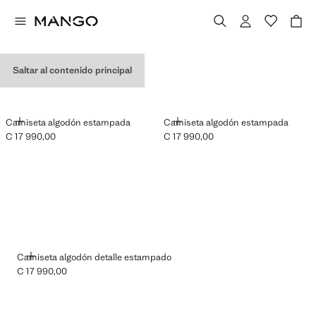
CAMISETAS GRÁFICAS
Saltar al contenido principal
AÑADIR
AÑADIR
Camiseta algodón estampada
Camiseta algodón estampada
C 17 990,00
C 17 990,00
Precio actual [C 17 990,00 ]
Precio actual [C 17 990,00 ]
AÑADIR
Camiseta algodón detalle estampado
C 17 990,00
Precio actual [C 17 990,00 ]