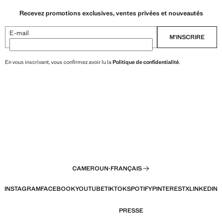
Recevez promotions exclusives, ventes privées et nouveautés
E-mail
M’INSCRIRE
En vous inscrivant, vous confirmez avoir lu la
Politique de confidentialité
.
CAMEROUN
·
FRANÇAIS
INSTAGRAM
FACEBOOK
YOUTUBE
TIKTOK
SPOTIFY
PINTEREST
X
LINKEDIN
PRESSE