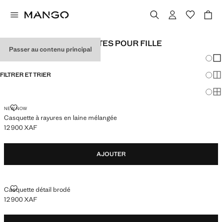
CHAPEAUX ET CASQUETTES POUR FILLE
Passer au contenu principal
Chang
Aff
FILTRER ET TRIER
Aff
Af
CASQUETTE À RAYURES EN LAINE MÉLANGÉE
NEW NOW
Casquette à rayures en laine mélangée
12 900 XAF
Prix actuel [12 900 XAF ]
AJOUTER
CASQUETTE DÉTAIL BRODÉ
Casquette détail brodé
12 900 XAF
Prix actuel [12 900 XAF ]