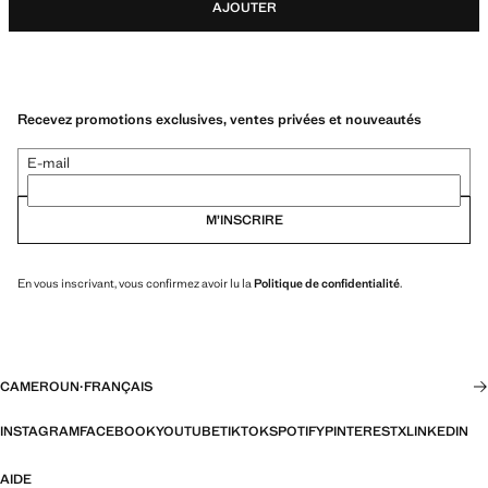
AJOUTER
Recevez promotions exclusives, ventes privées et nouveautés
E-mail
M’INSCRIRE
En vous inscrivant, vous confirmez avoir lu la
Politique de confidentialité
.
CAMEROUN
·
FRANÇAIS
INSTAGRAM
FACEBOOK
YOUTUBE
TIKTOK
SPOTIFY
PINTEREST
X
LINKEDIN
AIDE