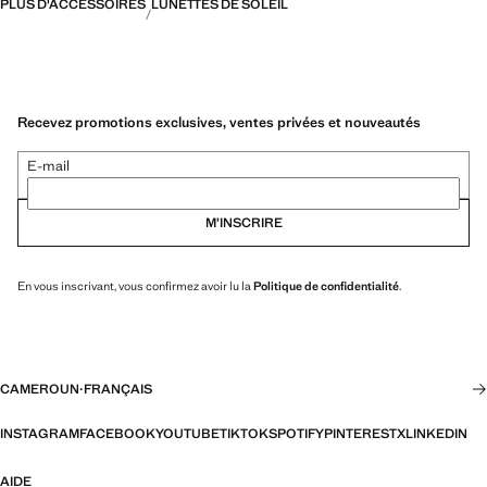
PLUS D'ACCESSOIRES
LUNETTES DE SOLEIL
Recevez promotions exclusives, ventes privées et nouveautés
E-mail
M’INSCRIRE
En vous inscrivant, vous confirmez avoir lu la
Politique de confidentialité
.
CAMEROUN
·
FRANÇAIS
INSTAGRAM
FACEBOOK
YOUTUBE
TIKTOK
SPOTIFY
PINTEREST
X
LINKEDIN
AIDE