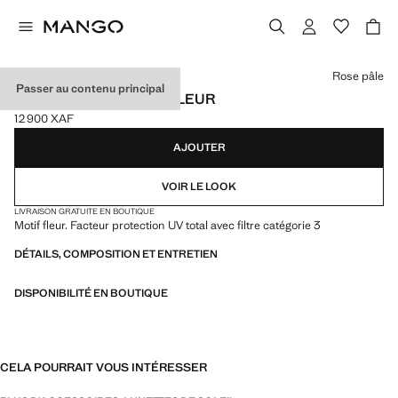
Choisissez une couleur
Rose pâle
Passer au contenu principal
LUNETTES DE SOLEIL FLEUR
12 900 XAF
Prix actuel [12 900 XAF ]
AJOUTER
VOIR LE LOOK
LIVRAISON GRATUITE EN BOUTIQUE
Motif fleur. Facteur protection UV total avec filtre catégorie 3
DÉTAILS, COMPOSITION ET ENTRETIEN
DISPONIBILITÉ EN BOUTIQUE
CELA POURRAIT VOUS INTÉRESSER