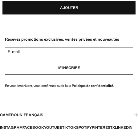
AJOUTER
Recevez promotions exclusives, ventes privées et nouveautés
E-mail
M’INSCRIRE
En vous inscrivant, vous confirmez avoir lu la
Politique de confidentialité
.
CAMEROUN
·
FRANÇAIS
INSTAGRAM
FACEBOOK
YOUTUBE
TIKTOK
SPOTIFY
PINTEREST
X
LINKEDIN