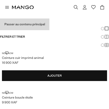
CEINTURES DE FILLE
Passer au contenu principal
Chang
Aff
FILTRER ET TRIER
Aff
Af
CEINTURE CUIR IMPRIMÉ ANIMAL
NEW NOW
Ceinture cuir imprimé animal
16 900 XAF
Prix actuel [16 900 XAF ]
AJOUTER
CEINTURE BOUCLE ÉTOILE
NEW NOW
Ceinture boucle étoile
9 900 XAF
Prix actuel [9 900 XAF ]