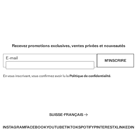
Recevez promotions exclusives, ventes privées et nouveautés
E-mail
M’INSCRIRE
En vous inscrivant, vous confirmez avoir lu la
Politique de confidentialité
.
SUISSE
·
FRANÇAIS
INSTAGRAM
FACEBOOK
YOUTUBE
TIKTOK
SPOTIFY
PINTEREST
X
LINKEDIN