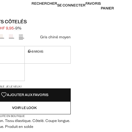
RECHERCHER
FAVORIS
SE CONNECTER
PANIER
S CÔTELÉS
HF 9,95
-9%
barré [CHF 10,95 ]
[CHF 9,95 ]
ne couleur
Gris chiné moyen
3–6 MOIS
ible. Je le veux !
Non disponible. Je le veux !
ible. Je le veux !
TÉS !
LE. JE LE VEUX !
AJOUTER AUX FAVORIS
VOIR LE LOOK
TUITE EN BOUTIQUE
on. Tissu élastique. Côtelé. Coupe longue.
que. Produit en solde