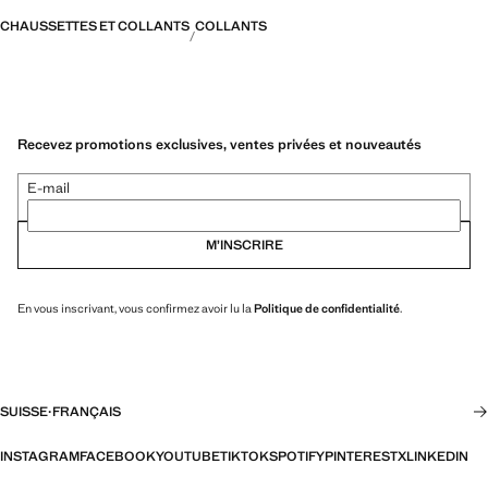
CHAUSSETTES ET COLLANTS
COLLANTS
Recevez promotions exclusives, ventes privées et nouveautés
E-mail
M’INSCRIRE
En vous inscrivant, vous confirmez avoir lu la
Politique de confidentialité
.
SUISSE
·
FRANÇAIS
INSTAGRAM
FACEBOOK
YOUTUBE
TIKTOK
SPOTIFY
PINTEREST
X
LINKEDIN