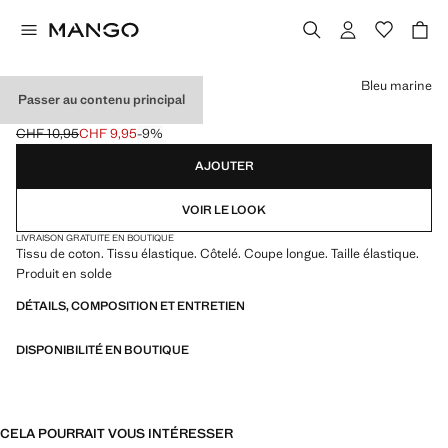
Choisissez une couleur
Bleu marine
Passer au contenu principal
COLLANTS CÔTELÉS
CHF 10,95
CHF 9,95
-9%
Prix initial barré [CHF 10,95 ]
Prix actuel [CHF 9,95 ]
AJOUTER
VOIR LE LOOK
LIVRAISON GRATUITE EN BOUTIQUE
Tissu de coton. Tissu élastique. Côtelé. Coupe longue. Taille élastique.
Produit en solde
DÉTAILS, COMPOSITION ET ENTRETIEN
DISPONIBILITÉ EN BOUTIQUE
CELA POURRAIT VOUS INTÉRESSER