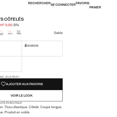
RECHERCHER
FAVORIS
SE CONNECTER
PANIER
S CÔTELÉS
HF 9,95
-9%
barré [CHF 10,95 ]
[CHF 9,95 ]
ne couleur
Sable
3–6 MOIS
ible. Je le veux !
Non disponible. Je le veux !
ible. Je le veux !
TÉS !
LE. JE LE VEUX !
AJOUTER AUX FAVORIS
VOIR LE LOOK
TUITE EN BOUTIQUE
on. Tissu élastique. Côtelé. Coupe longue.
que. Produit en solde