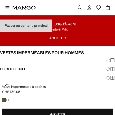
SOLDES
JUSQU'À -70 %
Passer au contenu principal
Derniers Prix
ACHETER
VESTES IMPERMÉABLES POUR HOMMES
Chang
Aff
FILTRER ET TRIER
Aff
Af
VESTE IMPERMÉABLE À POCHES
Veste imperméable à poches
CHF 139,95
Prix actuel [CHF 139,95 ]
+1 couleur
+
1
AJOUTER