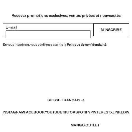
Recevez promotions exclusives, ventes privées et nouveautés
E-mail
M’INSCRIRE
En vous inscrivant, vous confirmez avoir lu la
Politique de confidentialité
.
SUISSE
·
FRANÇAIS
INSTAGRAM
FACEBOOK
YOUTUBE
TIKTOK
SPOTIFY
PINTEREST
X
LINKEDIN
MANGO OUTLET