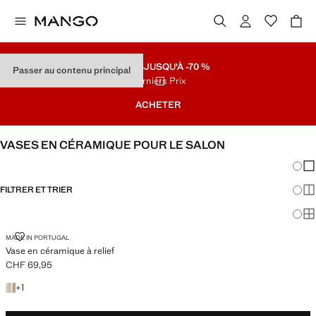
SOLDES
JUSQU'À -70 %
Passer au contenu principal
Derniers Prix
ACHETER
VASES EN CÉRAMIQUE POUR LE SALON
Chang
Aff
FILTRER ET TRIER
Aff
Af
VASE EN CÉRAMIQUE À RELIEF
MADE IN PORTUGAL
Vase en céramique à relief
CHF 69,95
Prix actuel [CHF 69,95 ]
+1 couleur
+
1