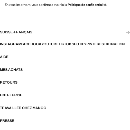
En vous inscrivant, vous confirmez avoir lu la
Politique de confidentialité
.
SUISSE
·
FRANÇAIS
INSTAGRAM
FACEBOOK
YOUTUBE
TIKTOK
SPOTIFY
PINTEREST
X
LINKEDIN
AIDE
MES ACHATS
RETOURS
ENTREPRISE
TRAVAILLER CHEZ MANGO
PRESSE