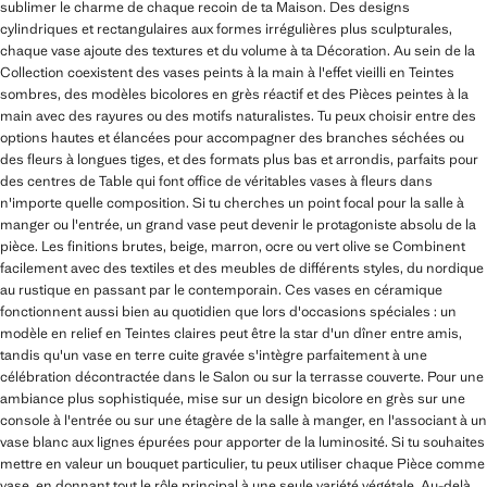
sublimer le charme de chaque recoin de ta Maison. Des designs
cylindriques et rectangulaires aux formes irrégulières plus sculpturales,
chaque vase ajoute des textures et du volume à ta Décoration. Au sein de la
Collection coexistent des vases peints à la main à l'effet vieilli en Teintes
sombres, des modèles bicolores en grès réactif et des Pièces peintes à la
main avec des rayures ou des motifs naturalistes. Tu peux choisir entre des
options hautes et élancées pour accompagner des branches séchées ou
des fleurs à longues tiges, et des formats plus bas et arrondis, parfaits pour
des centres de Table qui font office de véritables vases à fleurs dans
n'importe quelle composition. Si tu cherches un point focal pour la salle à
manger ou l'entrée, un grand vase peut devenir le protagoniste absolu de la
pièce. Les finitions brutes, beige, marron, ocre ou vert olive se Combinent
facilement avec des textiles et des meubles de différents styles, du nordique
au rustique en passant par le contemporain. Ces vases en céramique
fonctionnent aussi bien au quotidien que lors d'occasions spéciales : un
modèle en relief en Teintes claires peut être la star d'un dîner entre amis,
tandis qu'un vase en terre cuite gravée s'intègre parfaitement à une
célébration décontractée dans le Salon ou sur la terrasse couverte. Pour une
ambiance plus sophistiquée, mise sur un design bicolore en grès sur une
console à l'entrée ou sur une étagère de la salle à manger, en l'associant à un
vase blanc aux lignes épurées pour apporter de la luminosité. Si tu souhaites
mettre en valeur un bouquet particulier, tu peux utiliser chaque Pièce comme
vase, en donnant tout le rôle principal à une seule variété végétale. Au-delà