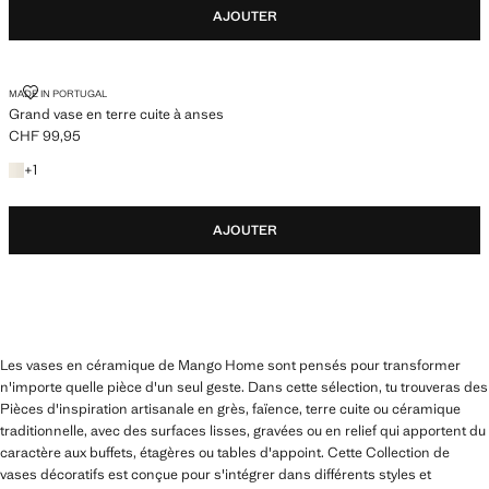
AJOUTER
GRAND VASE EN TERRE CUITE À ANSES
MADE IN PORTUGAL
Grand vase en terre cuite à anses
CHF 99,95
Prix actuel [CHF 99,95 ]
+1 couleur
+
1
AJOUTER
Les vases en céramique de Mango Home sont pensés pour transformer
n'importe quelle pièce d'un seul geste. Dans cette sélection, tu trouveras des
Pièces d'inspiration artisanale en grès, faïence, terre cuite ou céramique
traditionnelle, avec des surfaces lisses, gravées ou en relief qui apportent du
caractère aux buffets, étagères ou tables d'appoint. Cette Collection de
vases décoratifs est conçue pour s'intégrer dans différents styles et