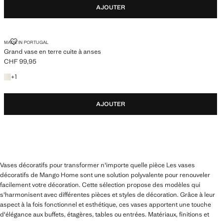
AJOUTER
GRAND VASE EN TERRE CUITE À ANSES
MADE IN PORTUGAL
Grand vase en terre cuite à anses
CHF 99,95
Prix actuel [CHF 99,95 ]
+1 couleur
+
1
AJOUTER
Vases décoratifs pour transformer n'importe quelle pièce Les vases
décoratifs de Mango Home sont une solution polyvalente pour renouveler
facilement votre décoration. Cette sélection propose des modèles qui
s'harmonisent avec différentes pièces et styles de décoration. Grâce à leur
aspect à la fois fonctionnel et esthétique, ces vases apportent une touche
d'élégance aux buffets, étagères, tables ou entrées. Matériaux, finitions et