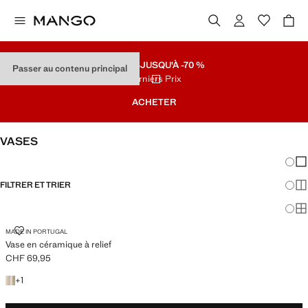
SOLDES
JUSQU'À -70 %
Passer au contenu principal
Derniers Prix
ACHETER
VASES
Chang
Aff
FILTRER ET TRIER
Aff
Af
VASE EN CÉRAMIQUE À RELIEF
MADE IN PORTUGAL
Vase en céramique à relief
CHF 69,95
Prix actuel [CHF 69,95 ]
+1 couleur
+
1