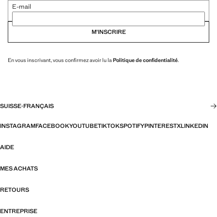
E-mail
M’INSCRIRE
En vous inscrivant, vous confirmez avoir lu la
Politique de confidentialité
.
SUISSE
·
FRANÇAIS
INSTAGRAM
FACEBOOK
YOUTUBE
TIKTOK
SPOTIFY
PINTEREST
X
LINKEDIN
AIDE
MES ACHATS
RETOURS
ENTREPRISE