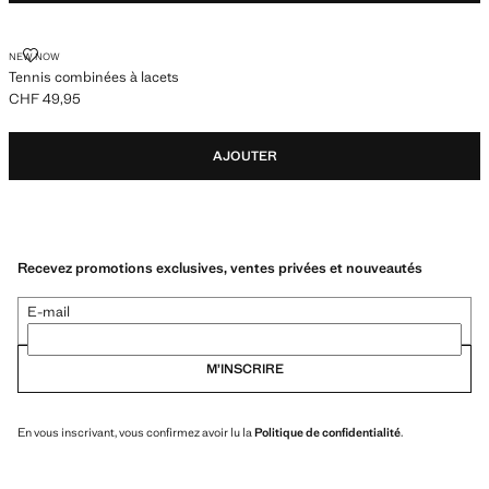
TENNIS COMBINÉES À LACETS
NEW NOW
Tennis combinées à lacets
CHF 49,95
Prix actuel [CHF 49,95 ]
AJOUTER
Recevez promotions exclusives, ventes privées et nouveautés
E-mail
M’INSCRIRE
En vous inscrivant, vous confirmez avoir lu la
Politique de confidentialité
.