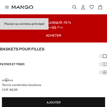
SOLDES
JUSQU'À -70 %
Passer au contenu principal
Derniers Prix
ACHETER
BASKETS POUR FILLES
Chang
Aff
FILTRER ET TRIER
Aff
Af
TENNIS COMBINÉES BICOLORES
NEW NOW
Tennis combinées bicolores
CHF 49,95
Prix actuel [CHF 49,95 ]
AJOUTER