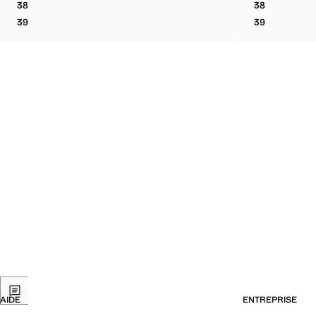
38
38
BOTTINES EN CUIR BOVIN À LACETS
BOTTINES E
39
39
BOTTINES EN CUIR BOVIN À LACETS
BOTTINES E
AIDE
ENTREPRISE