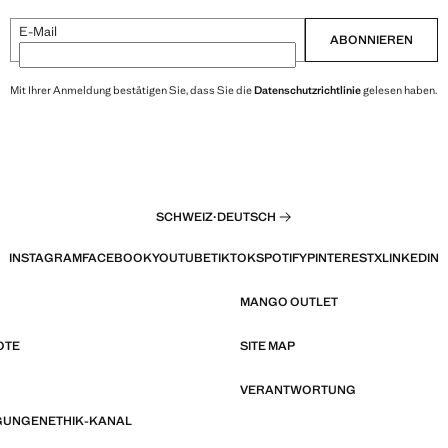
E-Mail
ABONNIEREN
Mit Ihrer Anmeldung bestätigen Sie, dass Sie die
Datenschutzrichtlinie
gelesen haben.
SCHWEIZ
·
DEUTSCH
INSTAGRAM
FACEBOOK
YOUTUBE
TIKTOK
SPOTIFY
PINTEREST
X
LINKEDIN
MANGO OUTLET
OTE
SITE MAP
VERANTWORTUNG
GUNGEN
ETHIK-KANAL