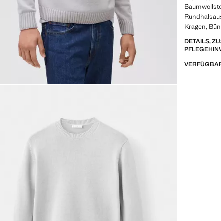
Baumwollstof
Rundhalsaus
Kragen, Bün
DETAILS, 
PFLEGEHIN
VERFÜGBAR