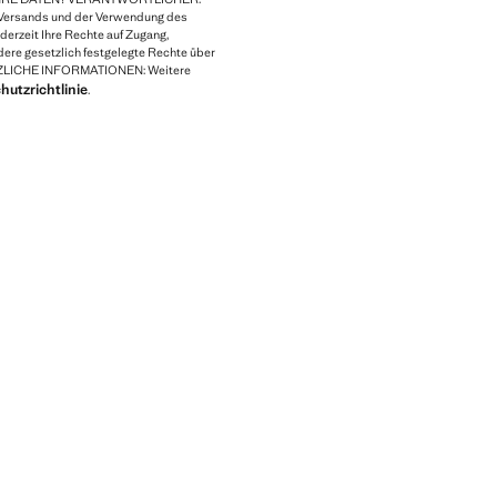
ersands und der Verwendung des
erzeit Ihre Rechte auf Zugang,
ere gesetzlich festgelegte Rechte über
ZLICHE INFORMATIONEN: Weitere
utzrichtlinie
.