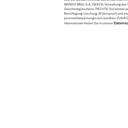
MANGO MNG, S.A. ZWECK: Verwaltung des V
Geschenkgutscheins. RECHTE: Sie können jed
Berichtigung, Löschung, Widerspruch und and
personaldata@mango.com ausüben. ZUSÄT
Datensch
Informationen finden Sie in unserer