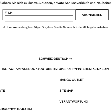
Sichern Sie sich exklusive Aktionen, private Schlussverkäufe und Neuheite
E-Mail
ABONNIEREN
Mit Ihrer Anmeldung bestätigen Sie, dass Sie die
Datenschutzrichtlinie
gelesen haben.
SCHWEIZ
·
DEUTSCH
INSTAGRAM
FACEBOOK
YOUTUBE
TIKTOK
SPOTIFY
PINTEREST
X
LINKEDIN
MANGO OUTLET
OTE
SITE MAP
VERANTWORTUNG
GUNGEN
ETHIK-KANAL