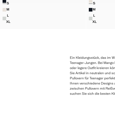
S
S
STRICKPULLOVER AUS BAUMWOLLE
STRICKPUL
M
M
STRICKPULLOVER AUS BAUMWOLLE
STRICKPUL
L
L
STRICKPULLOVER AUS BAUMWOLLE
STRICKPUL
XL
XL
STRICKPULLOVER AUS BAUMWOLLE
STRICKPUL
Ein Kleidungsstück, das im Win
Teenager-Jungen. Bei Mango ha
oder legere Outfit kreieren kö
Sie Artikel in neutralen und 
Pullovern für Teenager perfe
Ihnen verschiedene Designs 
zwischen Pullovern mit Reißv
suchen Sie sich die besten Kl