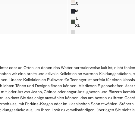
S
LOVER AUS BAUMWOLLE
BASIC-PULLOVER AUS BAUMW
M
LOVER AUS BAUMWOLLE
BASIC-PULLOVER AUS BAUMW
L
LOVER AUS BAUMWOLLE
BASIC-PULLOVER AUS BAUMW
XL
LOVER AUS BAUMWOLLE
BASIC-PULLOVER AUS BAUM
ter oder an Orten, an denen das Wetter normalerweise kalt ist, nicht fehlen 
ben wir eine breite und stilvolle Kollektion an warmen Kleidungsstücken, m
nnen. Unsere Kollektion an Pullovern für Teenager ist perfekt für einen klass
schlichten Tönen und Designs finden können. Mit diesen Eigenschaften lässt
kt mit jeder Art von Jeans, Chinos oder sogar Anzughosen und Blazern komb
an, so dass Sie dasjenige auswählen können, das am besten zu Ihrem Gesc
erschluss, mit Perkins-Kragen oder im klassischen Schnitt wählen. Stöbern
eidungsstücke aus, um Ihren Look zu vervollständigen, überlegen Sie nicht l