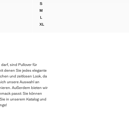
S
OLL-MIX
GEMUSTERTES BAUMWOLL-SWEATSHIRT
M
OLL-MIX
GEMUSTERTES BAUMWOLL-SWEATSHIRT
L
OLL-MIX
GEMUSTERTES BAUMWOLL-SWEATSHIRT
XL
WOLL-MIX
GEMUSTERTES BAUMWOLL-SWEATSHIRT
darf, sind Pullover für
it denen Sie jedes elegante
ischen und zeitlosen Look, da
 sich unsere Auswahl an
inieren. Außerdem bieten wir
hmack passt: Sie können
 Sie in unserem Katalog und
ange!