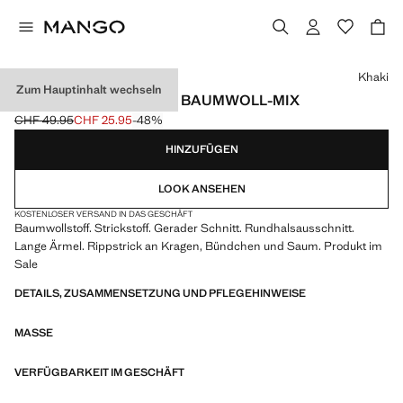
Wählen Sie eine Farbe
Khaki
Zum Hauptinhalt wechseln
BASIC-PULLOVER AUS BAUMWOLL-MIX
CHF 49.95
CHF 25.95
-48%
Ausgangspreis durchgestrichen [CHF 49.95 ]
Aktueller Preis [CHF 25.95 ]
HINZUFÜGEN
LOOK ANSEHEN
KOSTENLOSER VERSAND IN DAS GESCHÄFT
Baumwollstoff. Strickstoff. Gerader Schnitt. Rundhalsausschnitt.
Lange Ärmel. Rippstrick an Kragen, Bündchen und Saum. Produkt im
Sale
DETAILS, ZUSAMMENSETZUNG UND PFLEGEHINWEISE
MASSE
VERFÜGBARKEIT IM GESCHÄFT