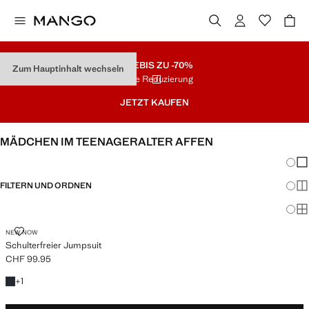
SALE
BIS ZU -70%
Zum Hauptinhalt wechseln
Letzte Reduzierung
JETZT KAUFEN
MÄDCHEN IM TEENAGERALTER AFFEN
Änder
Wen
FILTERN UND ORDNEN
Meh
Ma
SCHULTERFREIER JUMPSUIT
NEW NOW
Schulterfreier Jumpsuit
CHF 99.95
Aktueller Preis [CHF 99.95 ]
+ 1 Farbe
+
1