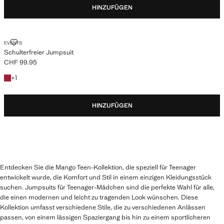
HINZUFÜGEN
SCHULTERFREIER JUMPSUIT
EVENTS
Schulterfreier Jumpsuit
CHF 99.95
Aktueller Preis [CHF 99.95 ]
+ 1 Farbe
+
1
HINZUFÜGEN
Entdecken Sie die Mango Teen-Kollektion, die speziell für Teenager
entwickelt wurde, die Komfort und Stil in einem einzigen Kleidungsstück
suchen. Jumpsuits für Teenager-Mädchen sind die perfekte Wahl für alle,
die einen modernen und leicht zu tragenden Look wünschen. Diese
Kollektion umfasst verschiedene Stile, die zu verschiedenen Anlässen
passen, von einem lässigen Spaziergang bis hin zu einem sportlicheren