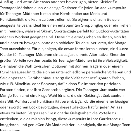
Ausflug. Und wenn Sie etwas anderes bevorzugen, bieten Kleider für
Teenager-Mädchen auch vielseitige Optionen für jeden Anlass. Jumpsuits
für Teenager-Mädchen bieten eine Kombination aus Mode und
Funktionalität, die kaum zu übertreffen ist. So eignen sich zum Beispiel
ausgestellte Jeans ideal für einen entspannten Shoppingtag oder ein Treffen
mit Freunden, während Skinny Sportanzüge perfekt für Outdoor-Aktivitäten
oder ein Workout geeignet sind. Diese Stile ermöglichen es Ihnen, sich frei
und sicher zu bewegen, ohne den schicken Touch zu verlieren, der Mango
Teen auszeichnet. Für diejenigen, die etwas formelleres suchen, sind kurze
Kleider für Teenager-Mädchen eine ausgezeichnete Alternative. Einer der
großen Vorteile von Jumpsuits für Teenager-Mädchen ist ihre Vielseitigkeit.
Sie haben die Wahl zwischen Optionen mit dünnen Trägern oder einem
Rundhalsausschnitt, die sich an unterschiedliche persönliche Vorlieben und
Stile anpassen. Darüber hinaus sorgt die Vielfalt der verfügbaren Farben,
wie z. B. Mittelblau oder Schwarz, dafür, dass Sie immer den perfekten
Farbton finden, der Ihre Garderobe ergänzt. Die Teenager-Jumpsuits von
Mango Teen sind eine kluge Wahl für alle, die ein Kleidungsstück suchen,
das Stil, Komfort und Funktionalität vereint. Egal, ob Sie einen eher lässigen
oder sportlichen Look bevorzugen, diese Kollektion hat für jeden Anlass
etwas zu bieten. Verpassen Sie nicht die Gelegenheit, die Vorteile zu
entdecken, die es mit sich bringt, diese Jumpsuits in Ihre Garderobe zu
integrieren, und genießen Sie Mode mit der Leichtigkeit, die nur Mango Teen
bieten kann.