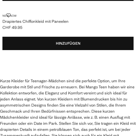
DRAPIERTES CHIFFONKLEID MIT PANEELEN
NEW NOW
Drapiertes Chiffonkleid mit Paneelen
CHF 49.95
Aktueller Preis [CHF 49.95 ]
HINZUFÜGEN
Kurze Kleider für Teenager-Mädchen sind die perfekte Option, um Ihre
Garderobe mit Stil und Frische zu erneuern. Bei Mango Teen haben wir eine
Kollektion entworfen, die Eleganz und Komfort vereint und sich ideal für
jeden Anlass eignet. Von kurzen Kleidern mit Blumendrucken bis hin zu
asymmetrischen Designs finden Sie eine Vielzahl von Stilen, die Ihrem
Geschmack und Ihren Bedürfnissen entsprechen. Diese kurzen
Mädchenkleider sind ideal für lässige Anlässe, wie z. B. einen Ausflug mit
Freunden oder ein Date im Park. Stellen Sie sich vor, Sie tragen ein Kleid mit
drapierten Details in einem petrolblauen Ton, das perfekt ist, um bei jeder
Zusammenkunft aufzufallen. Sie können sich auch für ein Kleid mit