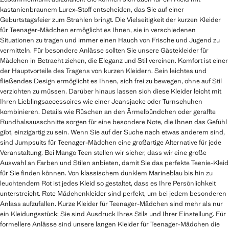
kastanienbraunem Lurex-Stoff entscheiden, das Sie auf einer
Geburtstagsfeier zum Strahlen bringt. Die Vielseitigkeit der kurzen Kleider
für Teenager-Mädchen ermöglicht es Ihnen, sie in verschiedenen
Situationen zu tragen und immer einen Hauch von Frische und Jugend zu
vermitteln. Für besondere Anlässe sollten Sie unsere Gästekleider für
Mädchen in Betracht ziehen, die Eleganz und Stil vereinen. Komfort ist einer
der Hauptvorteile des Tragens von kurzen Kleidern. Sein leichtes und
fließendes Design ermöglicht es Ihnen, sich frei zu bewegen, ohne auf Stil
verzichten zu müssen. Darüber hinaus lassen sich diese Kleider leicht mit
Ihren Lieblingsaccessoires wie einer Jeansjacke oder Turnschuhen
kombinieren. Details wie Rüschen an den Ärmelbündchen oder geraffte
Rundhalsausschnitte sorgen für eine besondere Note, die Ihnen das Gefühl
gibt, einzigartig zu sein. Wenn Sie auf der Suche nach etwas anderem sind,
sind Jumpsuits für Teenager-Mädchen eine großartige Alternative für jede
Veranstaltung. Bei Mango Teen stellen wir sicher, dass wir eine große
Auswahl an Farben und Stilen anbieten, damit Sie das perfekte Teenie-Kleid
für Sie finden können. Von klassischem dunklem Marineblau bis hin zu
leuchtendem Rot ist jedes Kleid so gestaltet, dass es Ihre Persönlichkeit
unterstreicht. Rote Mädchenkleider sind perfekt, um bei jedem besonderen
Anlass aufzufallen. Kurze Kleider für Teenager-Mädchen sind mehr als nur
ein Kleidungsstück; Sie sind Ausdruck Ihres Stils und Ihrer Einstellung. Für
formellere Anlässe sind unsere langen Kleider für Teenager-Mädchen die