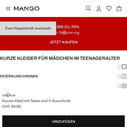
SALE
BIS ZU -70%
Zum Hauptinhalt wechseln
Letzte Reduzierung
JETZT KAUFEN
KURZE KLEIDER FÜR MÄDCHEN IM TEENAGERALTER
Änder
Wen
FILTERN UND ORDNEN
Meh
Ma
KURZES KLEID MIT TEXTUR UND V-AUSSCHNITT
NEW NOW
Kurzes Kleid mit Textur und V-Ausschnitt
CHF 49.95
Aktueller Preis [CHF 49.95 ]
HINZUFÜGEN