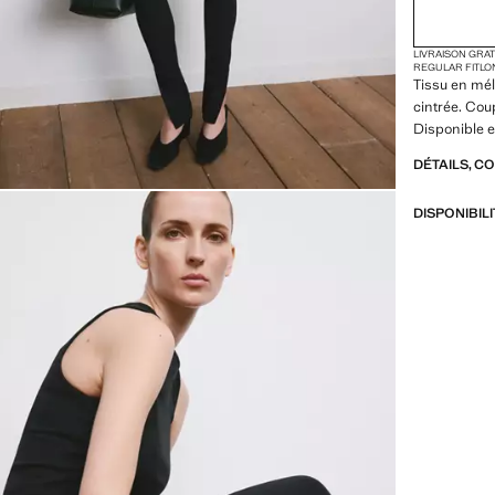
LIVRAISON GRA
REGULAR FIT
LO
Tissu en mél
cintrée. Cou
Disponible e
DÉTAILS, C
DISPONIBIL