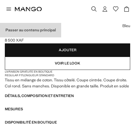
Choisissez une couleur
Bleu
Passer au contenu principal
TOP CÔTELÉ EN COTON
8 500 XAF
Prix actuel [8 500 XAF ]
AJOUTER
VOIR LE LOOK
LIVRAISON GRATUITE EN BOUTIQUE
REGULAR FIT
LONGUEUR STANDARD
Tissu en mélange de coton. Tissu côtelé. Coupe cintrée. Coupe droite.
Col rond. Sans manches. Disponible en grande taille. Produit en solde
DÉTAILS, COMPOSITION ET ENTRETIEN
MESURES
DISPONIBILITÉ EN BOUTIQUE