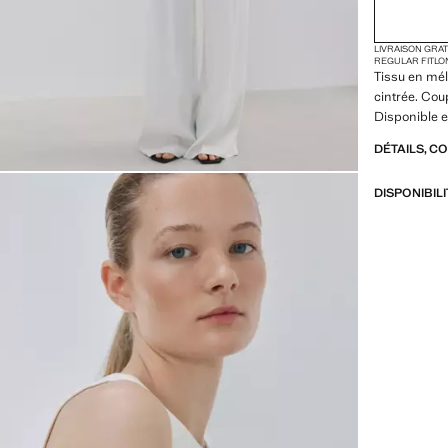
LIVRAISON GRA
REGULAR FIT
LO
Tissu en mél
cintrée. Cou
Disponible e
DÉTAILS, C
DISPONIBIL