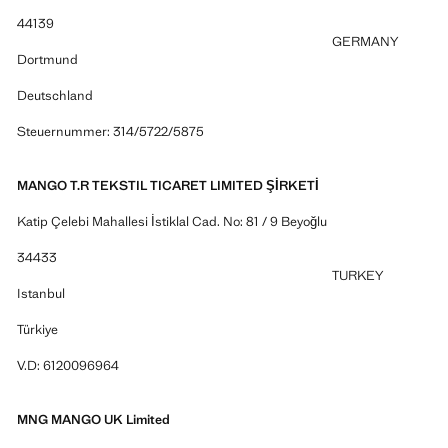
44139
GERMANY
Dortmund
Deutschland
Steuernummer: 314/5722/5875
MANGO T.R TEKSTIL TICARET LIMITED ŞİRKETİ
Katip Çelebi Mahallesi İstiklal Cad. No: 81 / 9 Beyoğlu
34433
TURKEY
Istanbul
Türkiye
V.D: 6120096964
MNG MANGO UK Limited