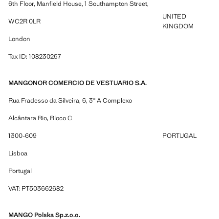
6th Floor, Manfield House, 1 Southampton Street,
UNITED
WC2R 0LR
KINGDOM
London
Tax ID: 108230257
MANGONOR COMERCIO DE VESTUARIO S.A.
Rua Fradesso da Silveira, 6, 3º A Complexo
Alcântara Rio, Bloco C
1300-609
PORTUGAL
Lisboa
Portugal
VAT: PT503662682
MANGO Polska Sp.z.o.o.