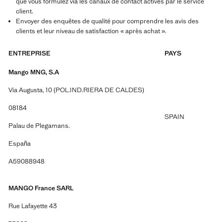
que vous formulez via les canaux de contact activés par le service
client.
Envoyer des enquêtes de qualité pour comprendre les avis des
clients et leur niveau de satisfaction « après achat ».
ENTREPRISE
PAYS
Mango MNG, S.A
Via Augusta, 10 (POL.IND.RIERA DE CALDES)
08184
SPAIN
Palau de Plegamans.
España
A59088948
MANGO France SARL
Rue Lafayette 43