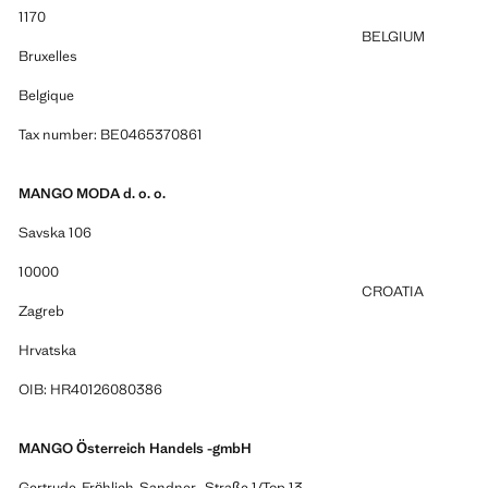
1170
BELGIUM
Bruxelles
Belgique
Tax number: BE0465370861
MANGO MODA d. o. o.
Savska 106
10000
CROATIA
Zagreb
Hrvatska
OIB: HR40126080386
MANGO Österreich Handels -gmbH
Gertrude-Fröhlich-Sandner- Straße 1/Top 13