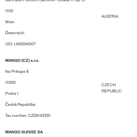
1100
AUSTRIA
Wien
Österreich
UID: U49204007
MANGO (CZ) s.r.o.
Na Prikope 8
11000
CZECH
REPUBLIC
Praha 1
Česká Republika
Tax number: CZ26143291
MANGO SUISSE SA