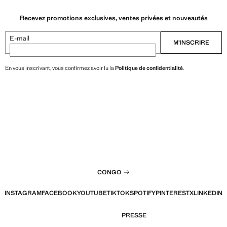
Recevez promotions exclusives, ventes privées et nouveautés
E-mail
M’INSCRIRE
En vous inscrivant, vous confirmez avoir lu la
Politique de confidentialité
.
CONGO
INSTAGRAM
FACEBOOK
YOUTUBE
TIKTOK
SPOTIFY
PINTEREST
X
LINKEDIN
PRESSE