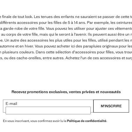
 finale de tout look. Les tenues des enfants ne sauraient se passer de cette 
férents accessoires pour les filles de 5 à 14 ans. Par exemple, les ceintures 
la garde-robe de votre fille. Vous pouvez les utiliser pour ajuster ces vêtement
u corps de votre fille, mais qui le seront à l'avenir. Ils peuvent aussi être u
e. Un autre des accessoires les plus utiles pour les filles, utilisé pendant les m
tomne et en hiver. Vous pouvez acheter ici des parapluies originaux pour les 
 en plusieurs couleurs. Dans cette sélection d'accessoires pour filles, vous tr
, ou des cache-oreilles, entre autres. Achetez l'un de ces accessoires et sur
Recevez promotions exclusives, ventes privées et nouveautés
E-mail
M’INSCRIRE
En vous inscrivant, vous confirmez avoir lu la
Politique de confidentialité
.