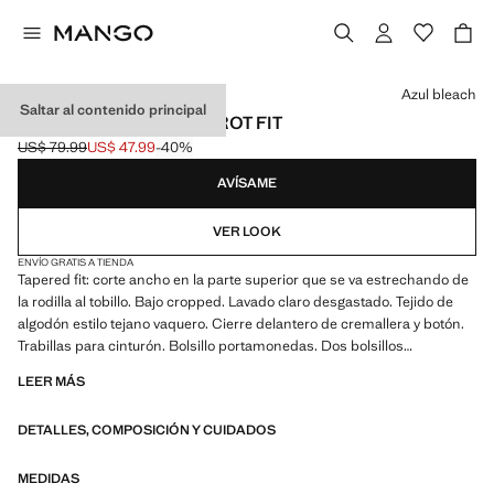
Selecciona un color
Azul bleach
Saltar al contenido principal
JEANS CROPPED CARROT FIT
US$ 79.99
US$ 47.99
-40%
Precio inicial tachado [US$ 79.99 ]
Precio actual [US$ 47.99 ]
AVÍSAME
VER LOOK
ENVÍO GRATIS A TIENDA
Tapered fit: corte ancho en la parte superior que se va estrechando de
la rodilla al tobillo. Bajo cropped. Lavado claro desgastado. Tejido de
algodón estilo tejano vaquero. Cierre delantero de cremallera y botón.
Trabillas para cinturón. Bolsillo portamonedas. Dos bolsillos
delanteros. Dos bolsillos de parche en la parte posterior
LEER MÁS
DETALLES, COMPOSICIÓN Y CUIDADOS
MEDIDAS