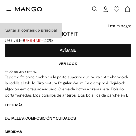
Selecciona un color
Denim negro
Saltar al contenido principal
JEANS CROPPED CARROT FIT
US$ 79.99
US$ 47.99
-40%
Precio inicial tachado [US$ 79.99 ]
Precio actual [US$ 47.99 ]
AVÍSAME
VER LOOK
ENVÍO GRATIS A TIENDA
Tapered fit: corte ancho en la parte superior que se va estrechando de
la rodilla al tobillo. Tiro cintura Regular Waist. Bajo cropped. Tejido de
algodón estilo tejano vaquero. Cierre de botón y cremallera. Bolsillo
portamonedas. Dos bolsillos delanteros. Dos bolsillos de parche en la
parte posterior
LEER MÁS
DETALLES, COMPOSICIÓN Y CUIDADOS
MEDIDAS