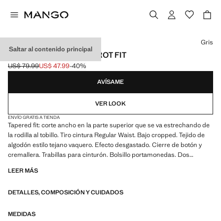
Selecciona un color
Gris
Saltar al contenido principal
JEANS CROPPED CARROT FIT
US$ 79.99
US$ 47.99
-40%
Precio inicial tachado [US$ 79.99 ]
Precio actual [US$ 47.99 ]
AVÍSAME
VER LOOK
ENVÍO GRATIS A TIENDA
Tapered fit: corte ancho en la parte superior que se va estrechando de
la rodilla al tobillo. Tiro cintura Regular Waist. Bajo cropped. Tejido de
algodón estilo tejano vaquero. Efecto desgastado. Cierre de botón y
cremallera. Trabillas para cinturón. Bolsillo portamonedas. Dos
bolsillos delanteros. Dos bolsillos de parche en la parte posterior
LEER MÁS
DETALLES, COMPOSICIÓN Y CUIDADOS
MEDIDAS