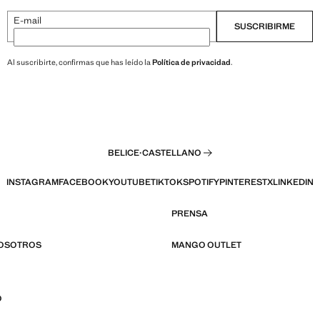
E-mail
SUSCRIBIRME
Al suscribirte, confirmas que has leído la
Política de privacidad
.
BELICE
·
CASTELLANO
INSTAGRAM
FACEBOOK
YOUTUBE
TIKTOK
SPOTIFY
PINTEREST
X
LINKEDIN
PRENSA
NOSOTROS
MANGO OUTLET
O