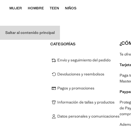
MUJER
HOMBRE
TEEN
NIÑOS
Saltar al contenido principal
¿CÓ
CATEGORÍAS
Te ofr
Envío y seguimiento del pedido
Tarjet
Devoluciones y reembolsos
Paga t
Master
Pagos y promociones
Paypa
Información de tallas y productos
Proteg
de Pay
compre
Datos personales y comunicaciones
Además