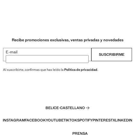
Recibe promociones exclusivas, ventas privadas y novedades
E-mail
SUSCRIBIRME
Al suscribirte, confirmas que has leído la
Política de privacidad
.
BELICE
·
CASTELLANO
INSTAGRAM
FACEBOOK
YOUTUBE
TIKTOK
SPOTIFY
PINTEREST
X
LINKEDIN
PRENSA