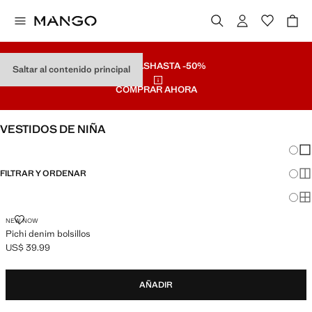
REBAJAS
HASTA -50%
Saltar al contenido principal
COMPRAR AHORA
VESTIDOS DE NIÑA
Cambi
Mos
FILTRAR Y ORDENAR
Mos
Mos
PICHI DENIM BOLSILLOS
NEW NOW
Pichi denim bolsillos
US$ 39.99
Precio actual [US$ 39.99 ]
AÑADIR