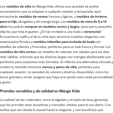
Los
vestidos de niña
de Mango Kids ofrece una variedad de estilos
encantadores que se adaptan a cualquier ocasión y temporada, aquí
encontrarás
vestidos de verano
frescos y ligeros, y
vestidos de invierno
para tu hija
, abrigados y de manga larga. Los
vestidos de nena de 5 a 14
años
los podrás
comprar en modelos cortos y largos
, para que tu pequeña
elija los que más le gusten. ¿Te han invitado a una boda o
ceremonia
?
Encuentra tu outfit y el de tu niña aquí, tenemos modelos elegantes con
estampados florales y
vestidos infantiles para invitada de boda
con
detalles de volantes y fruncidos, perfectos para un look fresco y formal. Los
vestidos de niña cortos
con detalles de volantes son ideales para los días
más cálidos, mientras que los diseños largos con mangas abullonadas son
perfectos para ocasiones más formales. Si refieres una alternativa cómoda y
moderna, también tenemos
monos y petos de niña
, perfectos para
cualqueir ocasión. La variedad de colores y diseños disponibles, como los
tonos granate y verde, asegura que haya una opción para cada personalidad
y gusto.
Prendas versátiles y de calidad en Mango Kids
La calidad de los materiales, como el algodón y el tejido de lana, garantiza
que las prendas sean duraderas y cómodas, ideales para el uso diario. Con
estilos que van desde lo casual hasta lo elegante, y con beneficios que