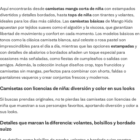
Aquí encontrarás desde
camisetas manga corta de niña
con estampados
divertidos y detalles bordados, hasta
tops de niña
con tirantes y volantes,
ideales para los días más cálidos. Las
camisetas básicas
de Mango Kids
apuestan por tejidos suaves como el algodón y la viscosa, que garantizan
libertad de movimiento y confort en cada momento. Los modelos básicos en
tonos como la clásica camiseta blanca, azul celeste o rosa pastel son
imprescindibles para el día a día, mientras que las opciones
estampadas
y
con detalles de abalorios o bordados añaden un toque especial para
ocasiones más señaladas, como fiestas de cumpleaños o salidas con
amigos. Además, la colección incluye diseños crop, tops fruncidos y
camisetas sin mangas, perfectos para combinar con shorts, faldas o
pantalones vaqueros y crear conjuntos frescos y modernos.
Camisetas con licencias de niña: diversión y color en sus looks
Si buscas prendas originales, no te pierdas las camisetas con licencias de
niña que muestran a sus personajes favoritos, aportando diversión y color a
sus looks.
Detalles que marcan la diferencia: volantes, bolsillos y bordado
suizo
Los detalles como bolsillos de parche, volantes o bordado suizo aportan