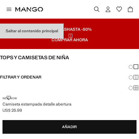
REBAJAS
HASTA -50%
Saltar al contenido principal
COMPRAR AHORA
TOPS Y CAMISETAS DE NIÑA
Cambi
Mos
FILTRAR Y ORDENAR
Mos
Mos
CAMISETA ESTAMPADA DETALLE ABERTURA
NEW NOW
Camiseta estampada detalle abertura
US$ 25.99
Precio actual [US$ 25.99 ]
AÑADIR