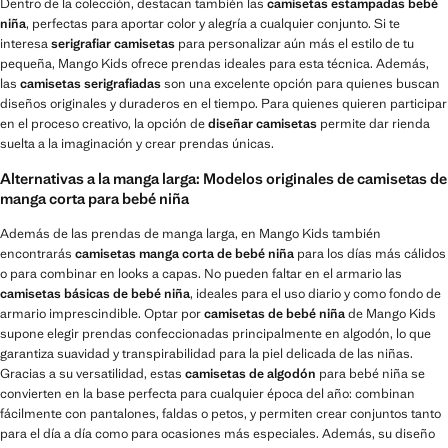
Dentro de la colección, destacan también las
camisetas estampadas bebé
niña
, perfectas para aportar color y alegría a cualquier conjunto. Si te
interesa
serigrafiar camisetas
para personalizar aún más el estilo de tu
pequeña, Mango Kids ofrece prendas ideales para esta técnica. Además,
las
camisetas serigrafiadas
son una excelente opción para quienes buscan
diseños originales y duraderos en el tiempo. Para quienes quieren participar
en el proceso creativo, la opción de
diseñar camisetas
permite dar rienda
suelta a la imaginación y crear prendas únicas.
Alternativas a la manga larga: Modelos originales de camisetas de
manga corta para bebé niña
Además de las prendas de manga larga, en Mango Kids también
encontrarás
camisetas manga corta de bebé niña
para los días más cálidos
o para combinar en looks a capas. No pueden faltar en el armario las
camisetas básicas de bebé niña
, ideales para el uso diario y como fondo de
armario imprescindible. Optar por
camisetas de bebé niña
de Mango Kids
supone elegir prendas confeccionadas principalmente en algodón, lo que
garantiza suavidad y transpirabilidad para la piel delicada de las niñas.
Gracias a su versatilidad, estas
camisetas de algodón
para bebé niña se
convierten en la base perfecta para cualquier época del año: combinan
fácilmente con pantalones, faldas o petos, y permiten crear conjuntos tanto
para el día a día como para ocasiones más especiales. Además, su diseño