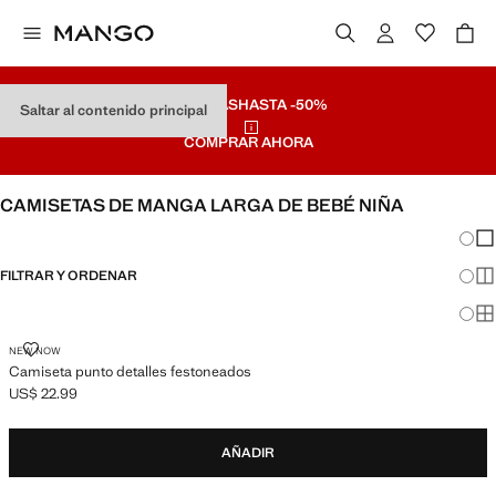
REBAJAS
HASTA -50%
Saltar al contenido principal
COMPRAR AHORA
CAMISETAS DE MANGA LARGA DE BEBÉ NIÑA
Cambi
Mos
FILTRAR Y ORDENAR
Mos
Mos
CAMISETA PUNTO DETALLES FESTONEADOS
NEW NOW
Camiseta punto detalles festoneados
US$ 22.99
Precio actual [US$ 22.99 ]
AÑADIR