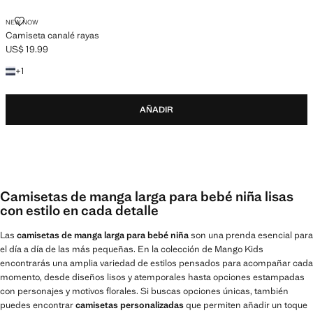
CAMISETA CANALÉ RAYAS
NEW NOW
Camiseta canalé rayas
US$ 19.99
Precio actual [US$ 19.99 ]
+1 color
+
1
AÑADIR
Camisetas de manga larga para bebé niña lisas
con estilo en cada detalle
Las
camisetas de manga larga para bebé niña
son una prenda esencial para
el día a día de las más pequeñas. En la colección de Mango Kids
encontrarás una amplia variedad de estilos pensados para acompañar cada
momento, desde diseños lisos y atemporales hasta opciones estampadas
con personajes y motivos florales. Si buscas opciones únicas, también
puedes encontrar
camisetas personalizadas
que permiten añadir un toque