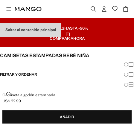
REBAJAS
HASTA -50%
Saltar al contenido principal
COMPRAR AHORA
CAMISETAS ESTAMPADAS BEBÉ NIÑA
Cambi
Mos
FILTRAR Y ORDENAR
Mos
Mos
CAMISETA ALGODÓN ESTAMPADA
Camiseta algodón estampada
US$ 22.99
Precio actual [US$ 22.99 ]
AÑADIR