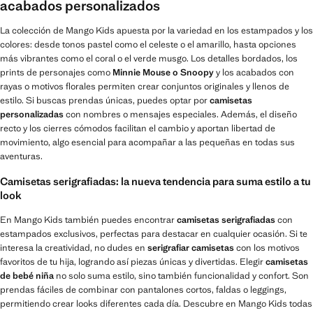
acabados personalizados
La colección de Mango Kids apuesta por la variedad en los estampados y los
colores: desde tonos pastel como el celeste o el amarillo, hasta opciones
más vibrantes como el coral o el verde musgo. Los detalles bordados, los
prints de personajes como
Minnie Mouse o Snoopy
y los acabados con
rayas o motivos florales permiten crear conjuntos originales y llenos de
estilo. Si buscas prendas únicas, puedes optar por
camisetas
personalizadas
con nombres o mensajes especiales. Además, el diseño
recto y los cierres cómodos facilitan el cambio y aportan libertad de
movimiento, algo esencial para acompañar a las pequeñas en todas sus
aventuras.
Camisetas serigrafiadas: la nueva tendencia para suma estilo a tu
look
En Mango Kids también puedes encontrar
camisetas serigrafiadas
con
estampados exclusivos, perfectas para destacar en cualquier ocasión. Si te
interesa la creatividad, no dudes en
serigrafiar camisetas
con los motivos
favoritos de tu hija, logrando así piezas únicas y divertidas. Elegir
camisetas
de bebé niña
no solo suma estilo, sino también funcionalidad y confort. Son
prendas fáciles de combinar con pantalones cortos, faldas o leggings,
permitiendo crear looks diferentes cada día. Descubre en Mango Kids todas