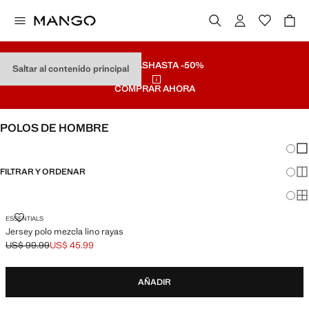
REBAJAS
HASTA -50%
Saltar al contenido principal
COMPRAR AHORA
POLOS DE HOMBRE
Cambi
Mos
FILTRAR Y ORDENAR
Mos
Mos
JERSEY POLO MEZCLA LINO RAYAS
ESSENTIALS
Jersey polo mezcla lino rayas
US$ 99.99
US$ 45.99
Precio inicial tachado [US$ 99.99 ]
Precio actual [US$ 45.99 ]
AÑADIR