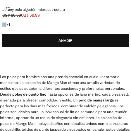
JERSEY POLO ALGODÓN MICROESTRUCTURA
Jersey polo algodón microestructura
US$ 69.99
US$ 39.99
Precio inicial tachado [US$ 69.99 ]
Precio actual [US$ 39.99 ]
+1 color
+
1
AÑADIR
Los polos para hombre son una prenda esencial en cualquier armario
masculino. La colección de Mango Man ofrece una amplia variedad de
estilos que se adaptan a diferentes ocasiones y preferencias personales.
Desde
polos de punto fino
hasta opciones de lana merino, cada pieza está
diseñada para ofrecer comodidad y estilo. Un
polo de manga larga
es
perfecto para los días más frescos, combinando calidez y elegancia. Los
polos son ideales para un look casual de fin de semana o para una reunión
informal, aportando un toque de elegancia sin esfuerzo. La colección de
polos de Mango Man incluye diseños con detalles únicos como estructuras
de cuadrillé, tejidos de punto jaspeado y acabados en canalé. Estos detalles