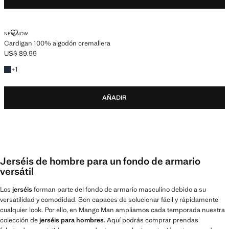
CARDIGAN 100% ALGODÓN CREMALLERA
NEW NOW
Cardigan 100% algodón cremallera
US$ 89.99
Precio actual [US$ 89.99 ]
+1 color
+
1
AÑADIR
Jerséis de hombre para un fondo de armario
versátil
Los
jerséis
forman parte del fondo de armario masculino debido a su
versatilidad y comodidad. Son capaces de solucionar fácil y rápidamente
cualquier look. Por ello, en Mango Man ampliamos cada temporada nuestra
colección de
jerséis para hombres
. Aquí podrás comprar prendas