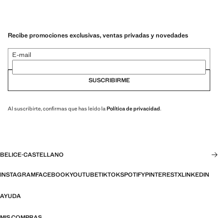
Recibe promociones exclusivas, ventas privadas y novedades
E-mail
SUSCRIBIRME
Al suscribirte, confirmas que has leído la
Política de privacidad
.
BELICE
·
CASTELLANO
INSTAGRAM
FACEBOOK
YOUTUBE
TIKTOK
SPOTIFY
PINTEREST
X
LINKEDIN
AYUDA
MIS COMPRAS