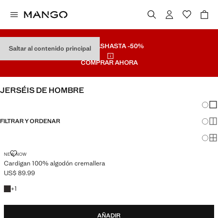
REBAJAS
HASTA -50%
Saltar al contenido principal
COMPRAR AHORA
JERSÉIS DE HOMBRE
Cambi
Mos
FILTRAR Y ORDENAR
Mos
Mos
CARDIGAN 100% ALGODÓN CREMALLERA
NEW NOW
Cardigan 100% algodón cremallera
US$ 89.99
Precio actual [US$ 89.99 ]
+1 color
+
1
AÑADIR