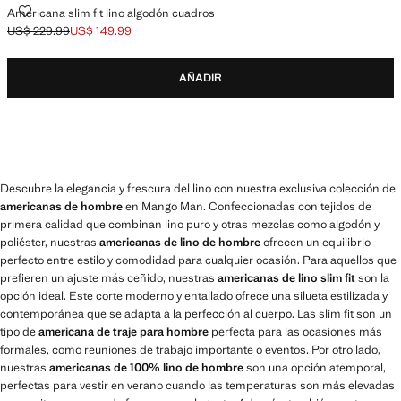
AMERICANA SLIM FIT LINO ALGODÓN CUADROS
Americana slim fit lino algodón cuadros
US$ 229.99
US$ 149.99
Precio inicial tachado [US$ 229.99 ]
Precio actual [US$ 149.99 ]
AÑADIR
Descubre la elegancia y frescura del lino con nuestra exclusiva colección de
americanas de hombre
en Mango Man. Confeccionadas con tejidos de
primera calidad que combinan lino puro y otras mezclas como algodón y
poliéster, nuestras
americanas de lino de hombre
ofrecen un equilibrio
perfecto entre estilo y comodidad para cualquier ocasión. Para aquellos que
prefieren un ajuste más ceñido, nuestras
americanas de lino slim fit
son la
opción ideal. Este corte moderno y entallado ofrece una silueta estilizada y
contemporánea que se adapta a la perfección al cuerpo. Las slim fit son un
tipo de
americana de traje para hombre
perfecta para las ocasiones más
formales, como reuniones de trabajo importante o eventos. Por otro lado,
nuestras
americanas de 100% lino de hombre
son una opción atemporal,
perfectas para vestir en verano cuando las temperaturas son más elevadas