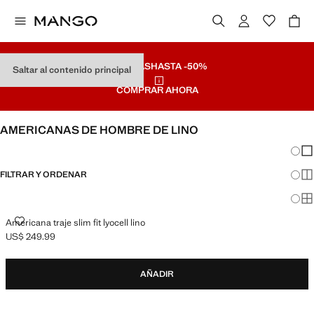
REBAJAS
HASTA -50%
Saltar al contenido principal
COMPRAR AHORA
AMERICANAS DE HOMBRE DE LINO
Cambi
Mos
FILTRAR Y ORDENAR
Mos
Mos
AMERICANA TRAJE SLIM FIT LYOCELL LINO
Americana traje slim fit lyocell lino
US$ 249.99
Precio actual [US$ 249.99 ]
AÑADIR