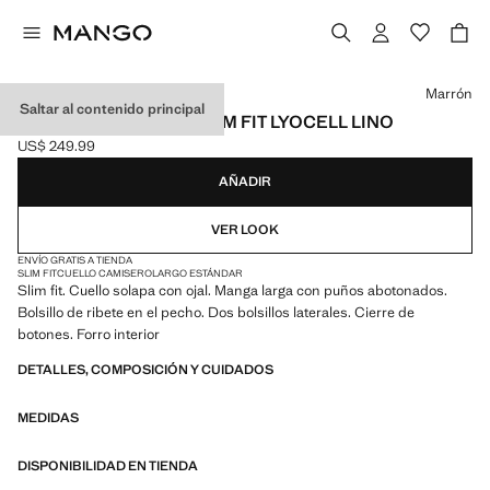
Selecciona un color
Marrón
Saltar al contenido principal
AMERICANA TRAJE SLIM FIT LYOCELL LINO
US$ 249.99
Precio actual [US$ 249.99 ]
AÑADIR
VER LOOK
ENVÍO GRATIS A TIENDA
SLIM FIT
CUELLO CAMISERO
LARGO ESTÁNDAR
Slim fit. Cuello solapa con ojal. Manga larga con puños abotonados.
Bolsillo de ribete en el pecho. Dos bolsillos laterales. Cierre de
botones. Forro interior
DETALLES, COMPOSICIÓN Y CUIDADOS
MEDIDAS
DISPONIBILIDAD EN TIENDA