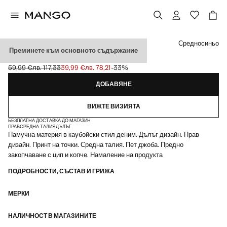
Изберете цвят
Средносиньо
Преминете към основното съдържание
ПРАВИ ДЪНКИ НА ТОЧКИ
59,99 €
лв. 117,33
39,99 €
лв. 78,21
-33%
Задраскана първоначална цена [59,99 € лв. 117,33]
Текуща цена [39,99 € лв. 78,21]
ДОБАВЯНЕ
ВИЖТЕ ВИЗИЯТА
БЕЗПЛАТНА ДОСТАВКА ДО МАГАЗИН
ПРАВ
СРЕДНА ТАЛИЯ
ДЪЛЪГ
Памучна материя в каубойски стил деним. Дълъг дизайн. Прав
дизайн. Принт на точки. Средна талия. Пет джоба. Предно
закопчаване с цип и копче. Намаление на продукта
ПОДРОБНОСТИ, СЪСТАВ И ГРИЖА
МЕРКИ
НАЛИЧНОСТ В МАГАЗИНИТЕ