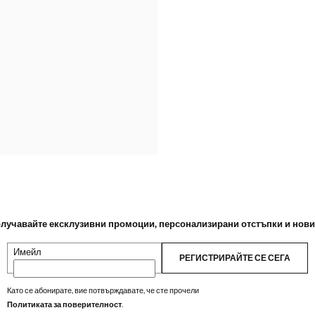
 И СКЪСЕНИ ДЪНКИ SIENNA
 И СКЪСЕНИ ДЪНКИ SIENNA
 И СКЪСЕНИ ДЪНКИ SIENNA
 И СКЪСЕНИ ДЪНКИ SIENNA
 И СКЪСЕНИ ДЪНКИ SIENNA
 И СКЪСЕНИ ДЪНКИ SIENNA
 И СКЪСЕНИ ДЪНКИ SIENNA
 И СКЪСЕНИ ДЪНКИ SIENNA
 И СКЪСЕНИ ДЪНКИ SIENNA
лучавайте ексклузивни промоции, персонализирани отстъпки и нов
Имейл
РЕГИСТРИРАЙТЕ СЕ СЕГА
Като се абонирате, вие потвърждавате, че сте прочели
Политиката за поверителност
.