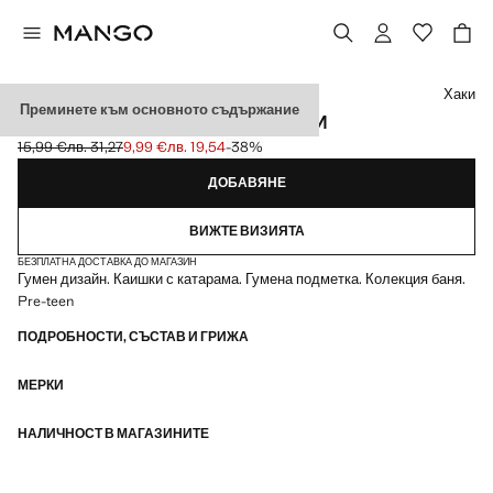
Изберете цвят
Хаки
Преминете към основното съдържание
ГУМИРАНИ САНДАЛИ С КАТАРАМИ
15,99 €
лв. 31,27
9,99 €
лв. 19,54
-38%
Задраскана първоначална цена [15,99 € лв. 31,27]
Текуща цена [9,99 € лв. 19,54]
ДОБАВЯНЕ
ВИЖТЕ ВИЗИЯТА
БЕЗПЛАТНА ДОСТАВКА ДО МАГАЗИН
Гумен дизайн. Каишки с катарама. Гумена подметка. Колекция баня.
Pre-teen
ПОДРОБНОСТИ, СЪСТАВ И ГРИЖА
МЕРКИ
НАЛИЧНОСТ В МАГАЗИНИТЕ