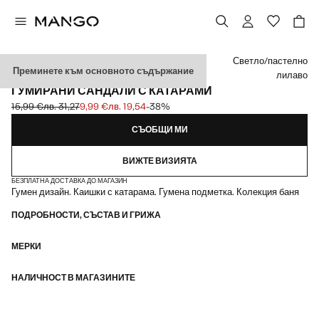
Изберете цвят
Светло/пастелно
Преминете към основното съдържание
лилаво
ГУМИРАНИ САНДАЛИ С КАТАРАМИ
15,99 €
лв. 31,27
9,99 €
лв. 19,54
-38%
Задраскана първоначална цена [15,99 € лв. 31,27]
Текуща цена [9,99 € лв. 19,54]
СЪОБЩИ МИ
ВИЖТЕ ВИЗИЯТА
БЕЗПЛАТНА ДОСТАВКА ДО МАГАЗИН
Гумен дизайн. Каишки с катарама. Гумена подметка. Колекция баня
ПОДРОБНОСТИ, СЪСТАВ И ГРИЖА
МЕРКИ
НАЛИЧНОСТ В МАГАЗИНИТЕ