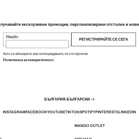
лучавайте ексклузивни промоции, персонализирани отстъпки и нов
Имейл
РЕГИСТРИРАЙТЕ СЕ СЕГА
Като се абонирате, вие потвърждавате, че сте прочели
Политиката за поверителност
.
БЪЛГАРИЯ
·
БЪЛГАРСКИ
INSTAGRAM
FACEBOOK
YOUTUBE
TIKTOK
SPOTIFY
PINTEREST
X
LINKEDIN
MANGO OUTLET