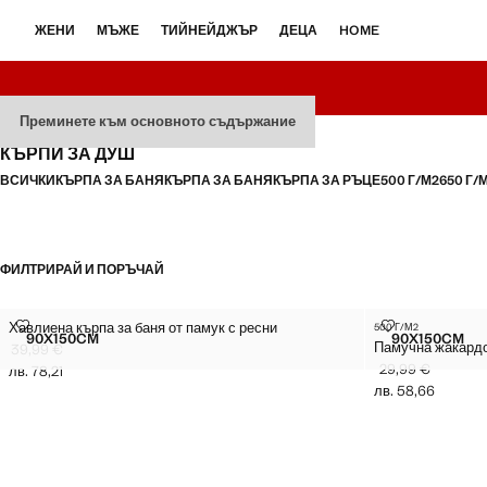
ЖЕНИ
МЪЖЕ
ТИЙНЕЙДЖЪР
ДЕЦА
HOME
Преминете към основното съдържание
КЪРПИ ЗА ДУШ
ВСИЧКИ
КЪРПА ЗА БАНЯ
КЪРПА ЗА БАНЯ
КЪРПА ЗА РЪЦЕ
500 Г/М2
650 Г/
ФИЛТРИРАЙ И ПОРЪЧАЙ
90X150CM
90X150CM
ХАВЛИЕНА КЪРПА ЗА БАНЯ ОТ ПАМУК С РЕСНИ
ПАМУЧНА ЖАК
Хавлиена кърпа за баня от памук с ресни
500 Г/М2
Размери
Размери
90X150CM
90X150CM
Памучна жакардо
ХАВЛИЕНА КЪРПА ЗА БАНЯ ОТ ПАМУК С РЕСНИ
ПАМУЧН
39,99 €
29,99 €
Текуща цена [39,99 € лв. 78,21]
лв. 78,21
Текуща цена [29,
лв. 58,66