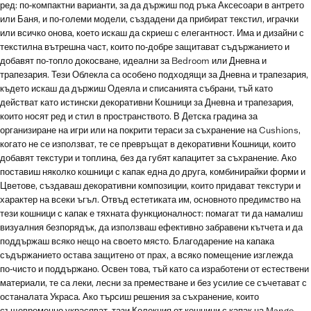
ред: по‑компактни варианти, за да държиш под ръка Аксесоари в антрето
или Баня, и по‑големи модели, създадени да прибират текстил, играчки
или всичко онова, което искаш да скриеш с елегантност. Има и дизайни с
текстилна вътрешна част, които по‑добре защитават съдържанието и
добавят по‑топло докосване, идеални за Bedroom или Дневна и
трапезария. Тези Облекла са особено подходящи за Дневна и трапезария,
където искаш да държиш Одеяла и списанията събрани, тъй като
действат като истински декоративни Кошници за Дневна и трапезария,
които носят ред и стил в пространството. В Детска градина за
организиране на игри или на покрити тераси за съхранение на Cushions,
когато не се използват, те се превръщат в декоративни Кошници, които
добавят текстури и топлина, без да губят капацитет за съхранение. Ако
поставиш няколко кошници с капак една до друга, комбинирайки форми и
Цветове, създаваш декоративни композиции, които придават текстури и
характер на всеки ъгъл. Отвъд естетиката им, основното предимство на
тези кошници с капак е тяхната функционалност: помагат ти да намалиш
визуалния безпорядък, да използваш ефективно забравени кътчета и да
поддържаш всяко нещо на своето място. Благодарение на капака
съдържанието остава защитено от прах, а всяко помещение изглежда
по‑чисто и поддържано. Освен това, тъй като са изработени от естествени
материали, те са леки, лесни за преместване и без усилие се съчетават с
останалата Украса. Ако търсиш решения за съхранение, които
същевременно украсяват, тази Колекция от кошници с капак на Mango