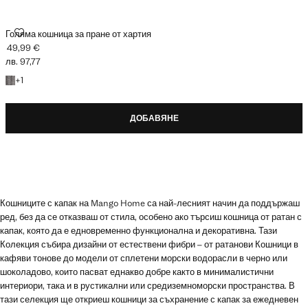
ГОЛЯМА КОШНИЦА ЗА ПРАНЕ ОТ ХАРТИЯ
Голяма кошница за пране от хартия
49,99 €
Текуща цена [49,99 € лв. 97,77]
лв. 97,77
+ 1 цвят
+
1
ДОБАВЯНЕ
Кошниците с капак на Mango Home са най-лесният начин да поддържаш
ред, без да се отказваш от стила, особено ако търсиш кошница от ратан с
капак, която да е едновременно функционална и декоративна. Тази
Колекция събира дизайни от естествени фибри – от ратанови Кошници в
кафяви тонове до модели от сплетени морски водорасли в черно или
шоколадово, които пасват еднакво добре както в минималистични
интериори, така и в рустикални или средиземноморски пространства. В
тази селекция ще откриеш кошници за съхранение с капак за ежедневен