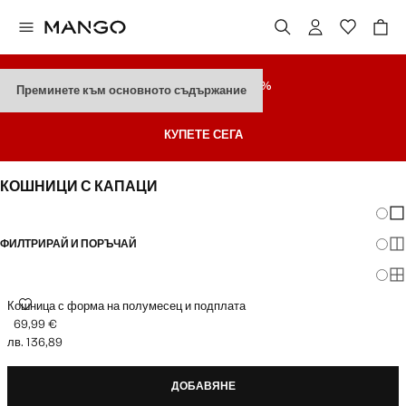
РАЗПРОДАЖБА
ДО 70%
Преминете към основното съдържание
Последни Намаления
КУПЕТЕ СЕГА
КОШНИЦИ С КАПАЦИ
Промя
По
ФИЛТРИРАЙ И ПОРЪЧАЙ
По
По
КОШНИЦА С ФОРМА НА ПОЛУМЕСЕЦ И ПОДПЛАТА
Кошница с форма на полумесец и подплата
69,99 €
Текуща цена [69,99 € лв. 136,89]
лв. 136,89
ДОБАВЯНЕ