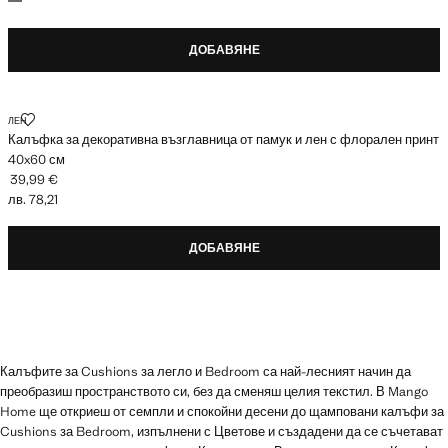
ДОБАВЯНЕ
КАЛЪФКА ЗА ДЕКОРАТИВНА ВЪЗГЛАВНИЦА ОТ ПАМУК И ЛЕН С ФЛО
ЛЕН
Калъфка за декоративна възглавница от памук и лен с флорален принт
40x60 см
39,99 €
Текуща цена [39,99 € лв. 78,21]
лв. 78,21
ДОБАВЯНЕ
Калъфите за Cushions за легло и Bedroom са най-лесният начин да
преобразиш пространството си, без да сменяш целия текстил. В Mango
Home ще откриеш от семпли и спокойни десени до щамповани калъфи за
Cushions за Bedroom, изпълнени с Цветове и създадени да се съчетават