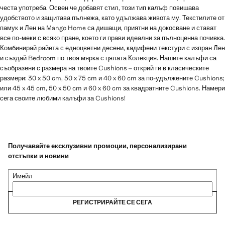
честа употреба. Освен че добавят стил, този тип калъф повишава
удобството и защитава пълнежа, като удължава живота му. Текстилите от
памук и Лен на Mango Home са дишащи, приятни на докосване и стават
все по-меки с всяко пране, което ги прави идеални за пълноценна почивка.
Комбинирай райета с едноцветни десени, кадифени текстури с изпран Лен
и създай Bedroom по твоя мярка с цялата Колекция. Нашите калъфи са
съобразени с размера на твоите Cushions – открий ги в класическите
размери: 30 x 50 cm, 50 x 75 cm и 40 x 60 cm за по-удължените Cushions;
или 45 x 45 cm, 50 x 50 cm и 60 x 60 cm за квадратните Cushions. Намери
сега своите любими калъфи за Cushions!
Получавайте ексклузивни промоции, персонализирани
отстъпки и новини
Имейл
РЕГИСТРИРАЙТЕ СЕ СЕГА