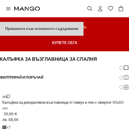
РАЗПРОДАЖБА
ДО 70%
Преминете към основното съдържание
Последни Намаления
КУПЕТЕ СЕГА
КАЛЪФКА ЗА ВЪЗГЛАВНИЦА ЗА СПАЛНЯ
Промя
По
ФИЛТРИРАЙ И ПОРЪЧАЙ
По
По
КАЛЪФКА ЗА ДЕКОРАТИВНА ВЪЗГЛАВНИЦА ОТ ПАМУК И ЛЕН С ОВЕР
ЛЕН
Калъфка за декоративна възглавница от памук и лен с оверлог 50x50
cm
29,99 €
Текуща цена [29,99 € лв. 58,66]
лв. 58,66
+7 цвята
+
7