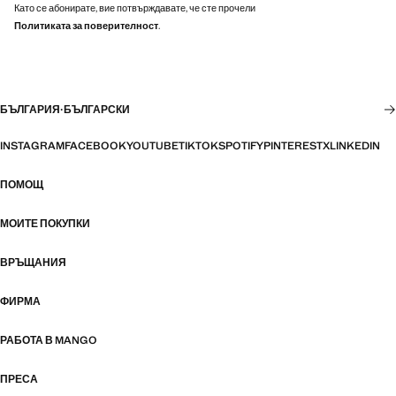
Като се абонирате, вие потвърждавате, че сте прочели
Политиката за поверителност
.
БЪЛГАРИЯ
·
БЪЛГАРСКИ
INSTAGRAM
FACEBOOK
YOUTUBE
TIKTOK
SPOTIFY
PINTEREST
X
LINKEDIN
ПОМОЩ
МОИТЕ ПОКУПКИ
ВРЪЩАНИЯ
ФИРМА
РАБОТА В MANGO
ПРЕСА