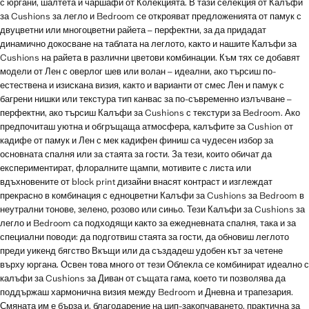
с юргани, шалтета и чаршафи от Колекцията. В тази селекция от Калъфи
за Cushions за легло и Bedroom се открояват предложенията от памук с
двуцветни или многоцветни райета – перфектни, за да придадат
динамично докосване на таблата на леглото, както и нашите Калъфи за
Cushions на райета в различни цветови комбинации. Към тях се добавят
модели от Лен с оверлог шев или волан – идеални, ако търсиш по-
естествена и изискана визия, както и варианти от смес Лен и памук с
багрени нишки или текстура тип канвас за по-съвременно излъчване –
перфектни, ако търсиш Калъфи за Cushions с текстури за Bedroom. Ако
предпочиташ уютна и обгръщаща атмосфера, калъфите за Cushion от
кадифе от памук и Лен с мек кадифен финиш са чудесен избор за
основната спалня или за стаята за гости. За тези, които обичат да
експериментират, флоралните щампи, мотивите с листа или
вдъхновените от block print дизайни внасят контраст и изглеждат
прекрасно в комбинация с едноцветни Калъфи за Cushions за Bedroom в
неутрални тонове, зелено, розово или синьо. Тези Калъфи за Cushions за
легло и Bedroom са подходящи както за ежедневната спалня, така и за
специални поводи: да подготвиш стаята за гости, да обновиш леглото
преди уикенд бягство Вкъщи или да създадеш удобен кът за четене
върху юргана. Освен това много от тези Облекла се комбинират идеално с
калъфи за Cushions за Диван от същата гама, което ти позволява да
поддържаш хармонична визия между Bedroom и Дневна и трапезария.
Смяната им е бърза и, благодарение на цип-закопчаването, практична за