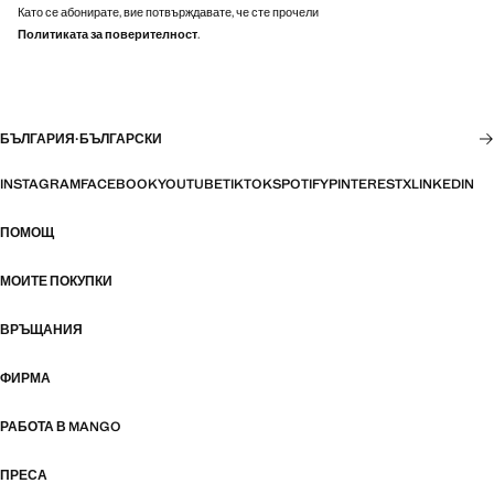
Като се абонирате, вие потвърждавате, че сте прочели
Политиката за поверителност
.
БЪЛГАРИЯ
·
БЪЛГАРСКИ
INSTAGRAM
FACEBOOK
YOUTUBE
TIKTOK
SPOTIFY
PINTEREST
X
LINKEDIN
ПОМОЩ
МОИТЕ ПОКУПКИ
ВРЪЩАНИЯ
ФИРМА
РАБОТА В MANGO
ПРЕСА