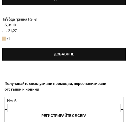
ТВЪРДА ГРИВНА RELIEF
Твърда гривна Relief
15,99 €
Текуща цена [15,99 € лв. 31,27]
лв. 31,27
+ 1 цвят
+
1
ДОБАВЯНЕ
Получавайте ексклузивни промоции, персонализирани
отстъпки и новини
Имейл
РЕГИСТРИРАЙТЕ СЕ СЕГА