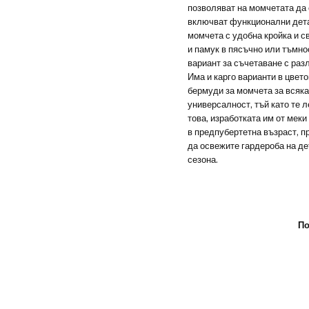
позволяват на момчетата да 
включват функционални дета
момчета с удобна кройка и с
и памук в пясъчно или тъмно
вариант за съчетаване с раз
Има и карго варианти в цвет
бермуди за момчета за всяка
универсалност, тъй като те 
това, изработката им от мек
в предпубертетна възраст, пр
да освежите гардероба на де
сезона.
По