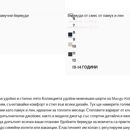
ЕРМУДИ С ЛАСТИЧЕН КОЛАН
ВИ БЕРМУДИ С ЛАСТИЧЕН КОЛАН
ДЕЛ ПАМУЧНИ БЕРМУДИ
БЕРМУДИ ОТ СМЕС ОТ ПАМУК И 
памучни бермуди
Бермуди от смес от памук и лен
Размери
6
ЕН МОДЕЛ ПАМУЧНИ БЕРМУДИ
БЕРМУДИ ОТ СМЕС ОТ ПАМУК
19,99 €
12,99 €
7
начална цена [9,99 € лв. 19,54]
 € лв. 13,67]
Задраскана първоначална цена [19,9
Текуща цена [12,99 € лв. 25,41]
7
лв. 39,10
лв. 25,41
Н МОДЕЛ ПАМУЧНИ БЕРМУДИ
БЕРМУДИ ОТ СМЕС ОТ ПАМУК
Цветове
8
ЕН МОДЕЛ ПАМУЧНИ БЕРМУДИ
БЕРМУДИ ОТ СМЕС ОТ ПАМУК
9
ЕН МОДЕЛ ПАМУЧНИ БЕРМУДИ
БЕРМУДИ ОТ СМЕС ОТ ПАМУК
10
ЕН МОДЕЛ ПАМУЧНИ БЕРМУДИ
БЕРМУДИ ОТ СМЕС ОТ ПАМУК
11
БЕРМУДИ ОТ СМЕС ОТ ПАМУК
12
БЕРМУДИ ОТ СМЕС ОТ ПАМУК
13-14 ГОДИНИ
БЕРМУДИ ОТ СМЕС ОТ П
за удобно и стилно лято Колекцията удобни момчешки шорти на Mango Kid
им, съчетавайки комфорт и стил във всеки дизайн. Тук ще намерите голя
ии като памук и лен, идеални за топлите месеци. Стиловете варират от кл
 допълнителни джобове, както и модели джогър със спортни детайли и еж
да допълнят всички ваши планове Удобните бермуди за момчета са практи
 до семейни излети или ваканции. Еластичният им колан с регулируем шну