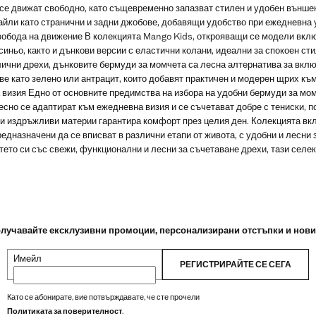
се движат свободно, като същевременно запазват стилен и удобен външен
йли като странични и задни джобове, добавящи удобство при ежедневна 
вобода на движение В колекцията Mango Kids, открояващи се модели вклю
синьо, както и дънкови версии с еластични колани, идеални за спокоен ст
лични дрехи, дънковите бермуди за момчета са лесна алтернатива за вкл
ове като зелено или антрацит, които добавят практичен и модерен щрих къ
 визия Едно от основните предимства на избора на удобни бермуди за мом
лесно се адаптират към ежедневна визия и се съчетават добре с тениски, п
и и издръжливи материи гарантира комфорт през целия ден. Колекцията в
едназначени да се вписват в различни етапи от живота, с удобни и лесни 
тето си със свежи, функционални и лесни за съчетаване дрехи, тази селек
лучавайте ексклузивни промоции, персонализирани отстъпки и нов
Имейл
РЕГИСТРИРАЙТЕ СЕ СЕГА
Като се абонирате, вие потвърждавате, че сте прочели
Политиката за поверителност
.