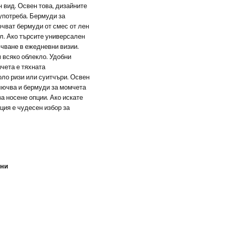
 вид. Освен това, дизайните
употреба. Бермуди за
чват бермуди от смес от лен
ил. Ако търсите универсален
ючване в ежедневни визии.
м всяко облекло. Удобни
чета е тяхната
оло ризи или суитчъри. Освен
ключва и бермуди за момчета
за носене опции. Ако искате
ция е чудесен избор за
ини