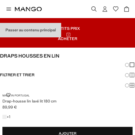
PETITS PRIX
Passer au contenu principal
ACHETER
DRAPS HOUSSES EN LIN
Chang
Aff
FILTRER ET TRIER
Aff
LIT 180 CM
Af
DRAP-HOUSSE LIN LAVÉ LIT 180 CM
MADE IN PORTUGAL
Drap-housse lin lavé lit 180 cm
89,99 €
Prix actuel [89,99 € ]
+1 couleur
+
1
AJOUTER