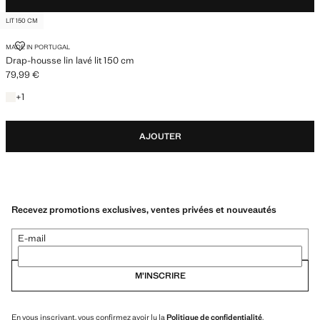
LIT 150 CM
DRAP-HOUSSE LIN LAVÉ LIT 150 CM
MADE IN PORTUGAL
Drap-housse lin lavé lit 150 cm
79,99 €
Prix actuel [79,99 € ]
+1 couleur
+
1
AJOUTER
Recevez promotions exclusives, ventes privées et nouveautés
E-mail
M’INSCRIRE
En vous inscrivant, vous confirmez avoir lu la
Politique de confidentialité
.